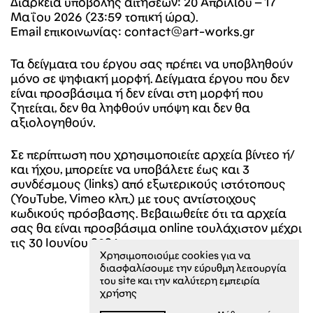
Διάρκεια υποβολής αιτήσεων
: 20 Απριλίου – 17
Μαΐου 2026 (23:59 τοπική ώρα).
Email επικοινωνίας:
contact@art-works.gr
Τα δείγματα του έργου σας πρέπει να υποβληθούν
μόνο σε ψηφιακή μορφή.
Δείγματα έργου που δεν
είναι προσβάσιμα ή δεν είναι στη μορφή που
ζητείται, δεν θα ληφθούν υπόψη και δεν θα
αξιολογηθούν.
Σε περίπτωση που χρησιμοποιείτε
αρχεία βίντεο ή/
και ήχου
, μπορείτε να υποβάλετε
έως και 3
συνδέσμους (links)
από εξωτερικούς ιστότοπους
(YouTube, Vimeo κλπ.) με τους αντίστοιχους
κωδικούς πρόσβασης.
Βεβαιωθείτε ότι τα αρχεία
σας θα είναι προσβάσιμα online τουλάχιστον μέχρι
τις 30 Ιουνίου 2026.
Xρησιμοποιούμε cookies για να
διασφαλίσουμε την εύρυθμη λειτουργία
του site και την καλύτερη εμπειρία
χρήσης